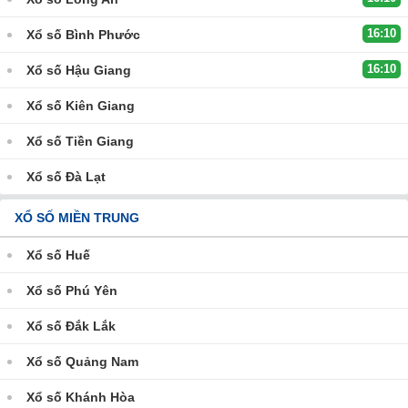
16:10
Xổ số Bình Phước
16:10
Xổ số Hậu Giang
Xổ số Kiên Giang
Xổ số Tiền Giang
Xổ số Đà Lạt
XỔ SỐ MIỀN TRUNG
Xổ số Huế
Xổ số Phú Yên
Xổ số Đắk Lắk
Xổ số Quảng Nam
Xổ số Khánh Hòa