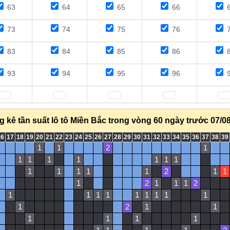
63
64
65
66
6
73
74
75
76
7
83
84
85
86
8
93
94
95
96
9
 kê tần suất lô tô Miền Bắc trong vòng 60 ngày trước 07/0
16
17
18
19
20
21
22
23
24
25
26
27
28
29
30
31
32
33
34
35
36
37
38
39
1
1
2
1
1
1
1
1
1
1
1
1
1
1
1
1
2
1
1
1
2
1
1
1
2
1
1
1
1
1
1
1
1
1
1
2
1
1
1
1
1
1