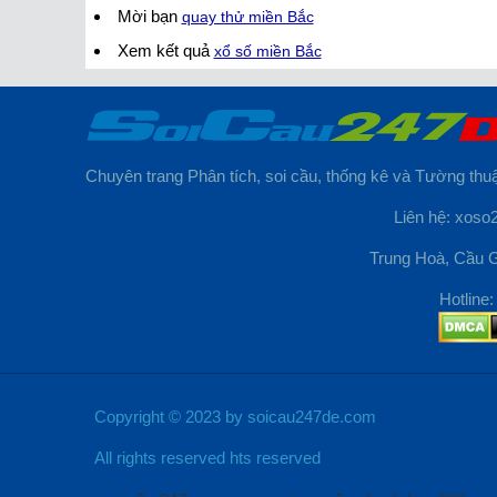
Mời bạn
quay thử miền Bắc
Xem kết quả
xổ số miền Bắc
Chuyên trang Phân tích, soi cầu, thống kê và Tường thuậ
Liên hệ: xos
Trung Hoà, Cầu G
Hotline
Copyright © 2023 by soicau247de.com
All rights reserved hts reserved