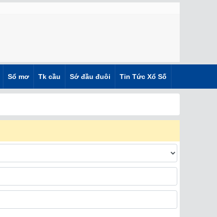
Sổ mơ
Tk cầu
Sớ đầu đuôi
Tin Tức Xổ Số