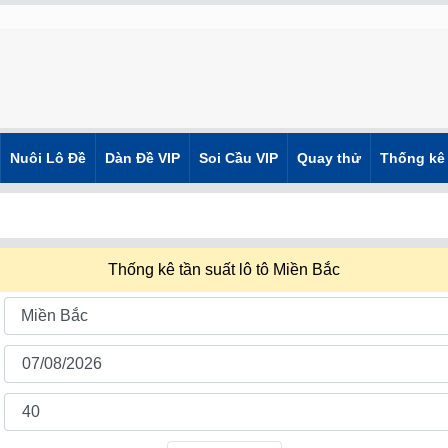
Nuôi Lô Đề
Dàn Đề VIP
Soi Cầu VIP
Quay thử
Thống kê
Thống kê tần suất lô tô Miền Bắc