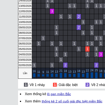
1
1
1
1
14/05/2026
1
1
1
1
1
1
13/05/2026
3
12/05/2026
1
1
2
11/05/2026
1
1
1
10/05/2026
1
2
1
09/05/2026
1
1
1
08/05/2026
1
1
1
07/05/2026
1
1
1
1
1
1
1
06/05/2026
1
1
1
1
05/05/2026
1
1
1
1
3
04/05/2026
1
03/05/2026
1
1
2
2
02/05/2026
24
25
22
21
18
18
18
16
14
13
13
13
13
11
11
9
Lần
1
: Về 1 nháy
1
: Giải đặc biệt
2
: Về 2 nh
Xem thống kê
lô gan miền Bắc
Xem thêm
thống kê 2 số cuối giải đặc biệt miền Bắc