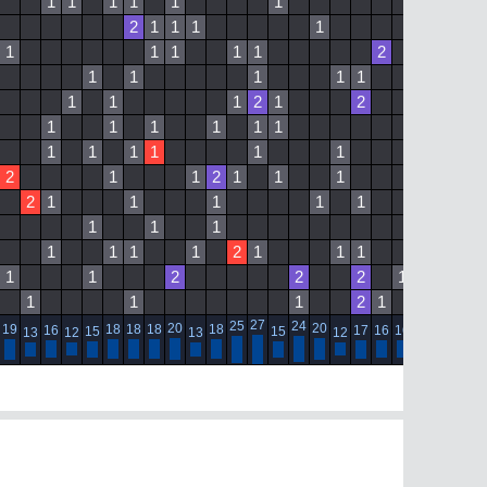
1
1
1
1
1
1
1
1
2
1
1
1
1
1
1
1
1
1
1
1
2
1
1
1
1
1
1
1
1
1
2
1
2
1
1
1
1
1
1
1
1
1
1
1
1
1
1
1
2
2
1
1
2
1
1
1
1
2
1
1
1
1
1
1
1
1
1
1
1
1
1
2
1
1
1
1
1
2
2
2
1
1
1
1
2
1
1
1
27
25
24
20
20
19
18
18
18
18
18
16
17
16
16
15
15
13
12
13
12
13
13
1