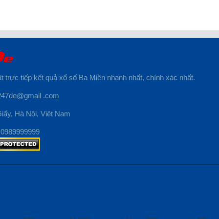
t trực tiếp kết quả xổ số Ba Miền nhanh nhất, chính xác nhất.
o247de@gmail .com
iấy, Hà Nội, Việt Nam
: 0989999999