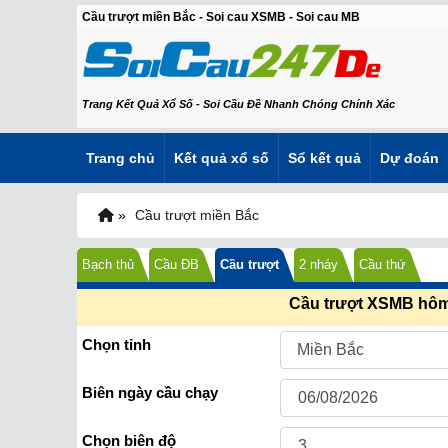
Cầu trượt miền Bắc - Soi cau XSMB - Soi cau MB
Trang Kết Quả Xổ Số - Soi Cầu Đề Nhanh Chóng Chính Xác
Trang chủ
Kết quả xổ số
Sổ kết quả
Dự đoán
»
Cầu trượt miền Bắc
Bạch thủ
Cầu ĐB
Cầu trượt
2 nháy
Cầu thứ
Cầu trượt XSMB hô
Chọn tỉnh
Biên ngày cầu chạy
Chọn biên độ