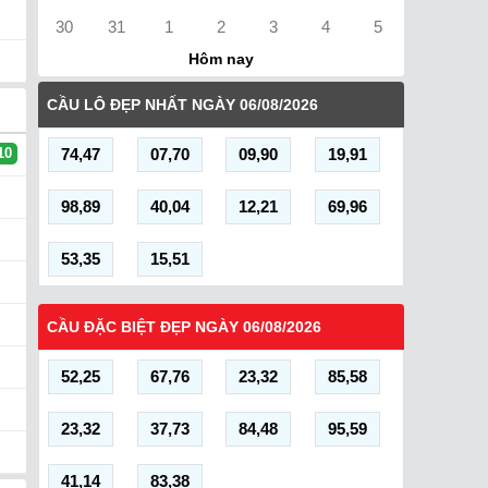
30
31
1
2
3
4
5
Hôm nay
CẦU LÔ ĐẸP NHẤT NGÀY 06/08/2026
10
74,47
07,70
09,90
19,91
98,89
40,04
12,21
69,96
53,35
15,51
CẦU ĐẶC BIỆT ĐẸP NGÀY 06/08/2026
52,25
67,76
23,32
85,58
23,32
37,73
84,48
95,59
41,14
83,38