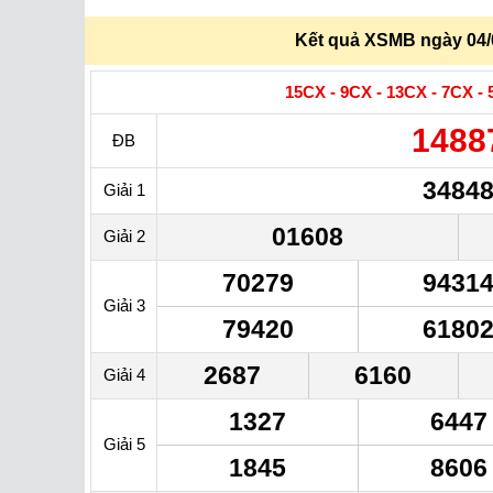
Kết quả XSMB ngày 04/
15CX - 9CX - 13CX - 7CX - 
1
4
8
8
ĐB
3
4
8
4
Giải 1
0
1
6
0
8
Giải 2
7
0
2
7
9
9
4
3
1
Giải 3
7
9
4
2
0
6
1
8
0
2
6
8
7
6
1
6
0
Giải 4
1
3
2
7
6
4
4
7
Giải 5
1
8
4
5
8
6
0
6