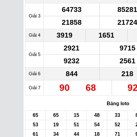
6
4
7
3
3
8
5
2
8
Giải 3
2
1
8
5
8
2
1
7
2
3
9
1
9
1
6
5
1
Giải 4
2
9
2
1
9
7
1
5
Giải 5
9
2
3
2
2
5
6
1
8
4
4
2
1
8
Giải 6
9
0
6
8
9
Giải 7
Bảng loto
65
65
15
48
33
53
19
51
54
52
61
34
44
18
71