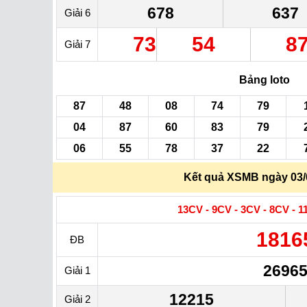
6
7
8
6
3
7
Giải 6
7
3
5
4
8
Giải 7
Bảng loto
87
48
08
74
79
04
87
60
83
79
06
55
78
37
22
Kết quả XSMB ngày 03/
13CV - 9CV - 3CV - 8CV - 1
1
8
1
6
ĐB
2
6
9
6
Giải 1
1
2
2
1
5
Giải 2