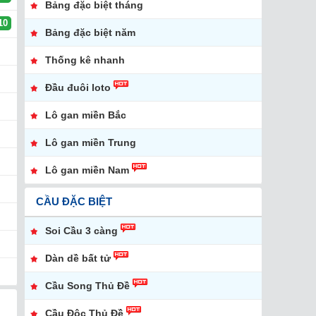
Bảng đặc biệt tháng
10
Bảng đặc biệt năm
Thống kê nhanh
Đầu đuôi loto
Lô gan miền Bắc
Lô gan miền Trung
Lô gan miền Nam
CẦU ĐẶC BIỆT
Soi Cầu 3 càng
Dàn dề bất tử
Cầu Song Thủ Đề
Cầu Độc Thủ Đề