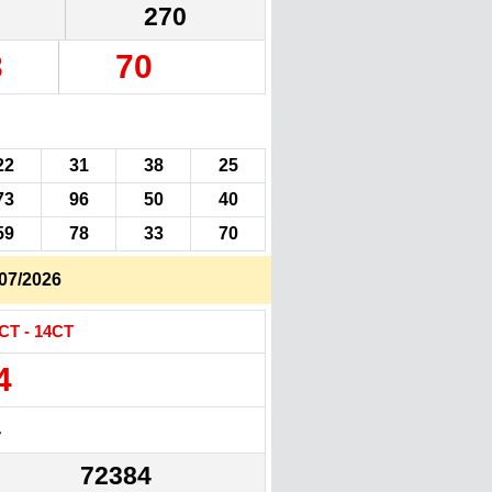
2
7
0
3
7
0
22
31
38
25
73
96
50
40
59
78
33
70
07/2026
8CT - 14CT
4
4
7
2
3
8
4