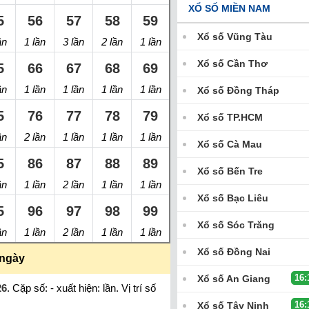
XỔ SỐ MIỀN NAM
5
56
57
58
59
Xổ số Vũng Tàu
ần
1 lần
3 lần
2 lần
1 lần
Xổ số Cần Thơ
5
66
67
68
69
ần
1 lần
1 lần
1 lần
1 lần
Xổ số Đồng Tháp
5
76
77
78
79
Xổ số TP.HCM
ần
2 lần
1 lần
1 lần
1 lần
Xổ số Cà Mau
5
86
87
88
89
Xổ số Bến Tre
ần
1 lần
2 lần
1 lần
1 lần
Xổ số Bạc Liêu
5
96
97
98
99
Xổ số Sóc Trăng
ần
1 lần
2 lần
1 lần
1 lần
Xổ số Đồng Nai
 ngày
16:
Xổ số An Giang
26
. Cặp số:
- xuất hiện:
lần. Vị trí số
16:
Xổ số Tây Ninh