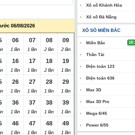
Xổ số Khánh Hòa
Xổ số Đà Nẵng
rước 06/08/2026
XỔ SỐ MIỀN BẮC
5
06
07
08
09
18:
Miền Bắc
ần
1 lần
1 lần
2 lần
2 lần
Thần Tài
5
16
17
18
19
Điện toán 123
ần
1 lần
1 lần
2 lần
1 lần
Điện toán 636
5
26
27
28
29
Max 3D
ần
1 lần
1 lần
1 lần
1 lần
5
36
37
38
39
Max 3D Pro
ần
1 lần
1 lần
1 lần
1 lần
Mega 6/45
5
46
47
48
49
Power 6/55
ần
1 lần
1 lần
1 lần
1 lần