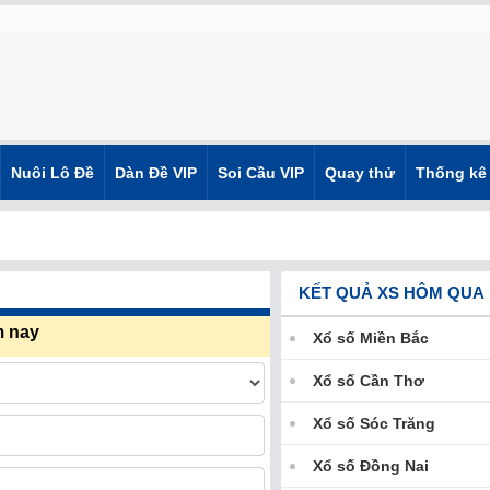
Nuôi Lô Đề
Dàn Đề VIP
Soi Cầu VIP
Quay thử
Thống kê
KẾT QUẢ XS HÔM QUA
m nay
Xổ số Miền Bắc
Xổ số Cần Thơ
Xổ số Sóc Trăng
Xổ số Đồng Nai