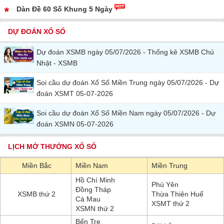
Dàn Đề 60 Số Khung 5 Ngày
DỰ ĐOÁN XỔ SỐ
Dự đoán XSMB ngày 05/07/2026 - Thống kê XSMB Chủ
Nhật - XSMB
Soi cầu dự đoán Xổ Số Miền Trung ngày 05/07/2026 - Dự
đoán XSMT 05-07-2026
Soi cầu dự đoán Xổ Số Miền Nam ngày 05/07/2026 - Dự
đoán XSMN 05-07-2026
LỊCH MỞ THƯỞNG XỔ SỐ
Miền Bắc
Miền Nam
Miền Trung
Hồ Chí Minh
Phú Yên
Đồng Tháp
XSMB thứ 2
Thừa Thiên Huế
Cà Mau
XSMT thứ 2
XSMN thứ 2
Bến Tre