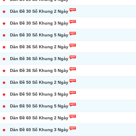
Dàn Đề 30 Số Khung 2 Ngày
Dàn Đề 30 Số Khung 3 Ngày
Dàn Đề 30 Số Khung 5 Ngày
Dàn Đề 36 Số Khung 2 Ngày
Dàn Đề 36 Số Khung 3 Ngày
Dàn Đề 36 Số Khung 5 Ngày
Dàn Đề 50 Số Khung 2 Ngày
Dàn Đề 50 Số Khung 3 Ngày
Dàn Đề 50 Số Khung 5 Ngày
Dàn Đề 60 Số Khung 2 Ngày
Dàn Đề 60 Số Khung 3 Ngày