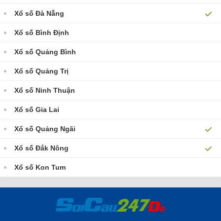
Xổ số Đà Nẵng
Xổ số Bình Định
Xổ số Quảng Bình
Xổ số Quảng Trị
Xổ số Ninh Thuận
Xổ số Gia Lai
Xổ số Quảng Ngãi
Xổ số Đắk Nông
Xổ số Kon Tum