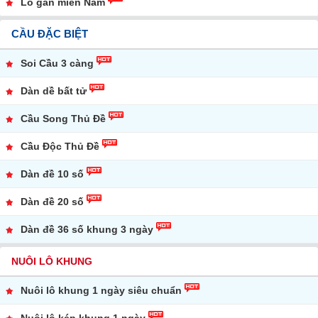
Lô gan miền Nam
CẦU ĐẶC BIỆT
Soi Cầu 3 càng
Dàn dề bất tử
Cầu Song Thủ Đề
Cầu Độc Thủ Đề
Dàn đề 10 số
Dàn đề 20 số
Dàn đề 36 số khung 3 ngày
NUÔI LÔ KHUNG
Nuôi lô khung 1 ngày siêu chuẩn