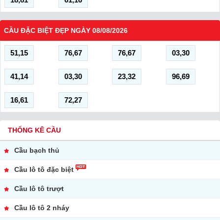
CẦU ĐẶC BIỆT ĐẸP NGÀY 08/08/2026
51,15
76,67
76,67
03,30
41,14
03,30
23,32
96,69
16,61
72,27
THỐNG KÊ CẦU
Cầu bạch thủ
Cầu lô tô đặc biệt
Cầu lô tô trượt
Cầu lô tô 2 nháy