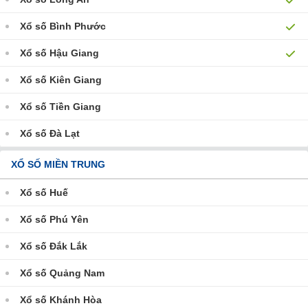
Xổ số Bình Phước
Xổ số Hậu Giang
Xổ số Kiên Giang
Xổ số Tiền Giang
Xổ số Đà Lạt
XỔ SỐ MIỀN TRUNG
Xổ số Huế
Xổ số Phú Yên
Xổ số Đắk Lắk
Xổ số Quảng Nam
Xổ số Khánh Hòa