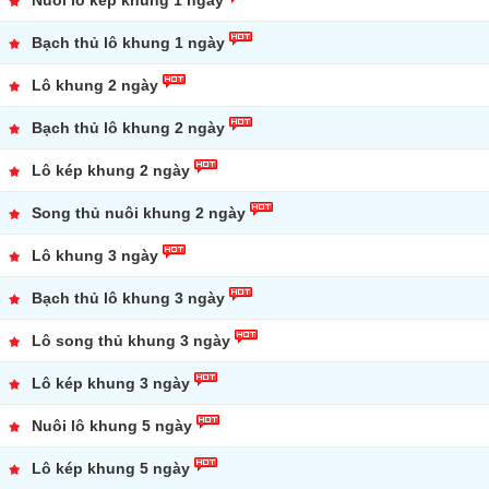
Nuôi lô kép khung 1 ngày
Bạch thủ lô khung 1 ngày
Lô khung 2 ngày
Bạch thủ lô khung 2 ngày
Lô kép khung 2 ngày
Song thủ nuôi khung 2 ngày
Lô khung 3 ngày
Bạch thủ lô khung 3 ngày
Lô song thủ khung 3 ngày
Lô kép khung 3 ngày
Nuôi lô khung 5 ngày
Lô kép khung 5 ngày