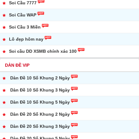
Soi Cầu 7777
Soi Cầu WAP
Soi Cầu 3 Miền
Lô đẹp hôm nay
Soi cầu DD XSMB chính xác 100
DÀN ĐỀ VIP
Dàn Đề 10 Số Khung 2 Ngày
Dàn Đề 10 Số Khung 3 Ngày
Dàn Đề 10 Số Khung 5 Ngày
Dàn Đề 20 Số Khung 2 Ngày
Dàn Đề 20 Số Khung 3 Ngày
Dàn Đề 20 Số Khung 5 Ngày