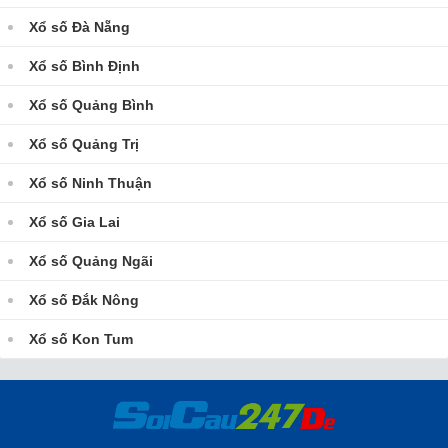
Xổ số Đà Nẵng
Xổ số Bình Định
Xổ số Quảng Bình
Xổ số Quảng Trị
Xổ số Ninh Thuận
Xổ số Gia Lai
Xổ số Quảng Ngãi
Xổ số Đắk Nông
Xổ số Kon Tum