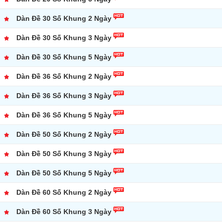
Dàn Đề 30 Số Khung 2 Ngày
Dàn Đề 30 Số Khung 3 Ngày
Dàn Đề 30 Số Khung 5 Ngày
Dàn Đề 36 Số Khung 2 Ngày
Dàn Đề 36 Số Khung 3 Ngày
Dàn Đề 36 Số Khung 5 Ngày
Dàn Đề 50 Số Khung 2 Ngày
Dàn Đề 50 Số Khung 3 Ngày
Dàn Đề 50 Số Khung 5 Ngày
Dàn Đề 60 Số Khung 2 Ngày
Dàn Đề 60 Số Khung 3 Ngày