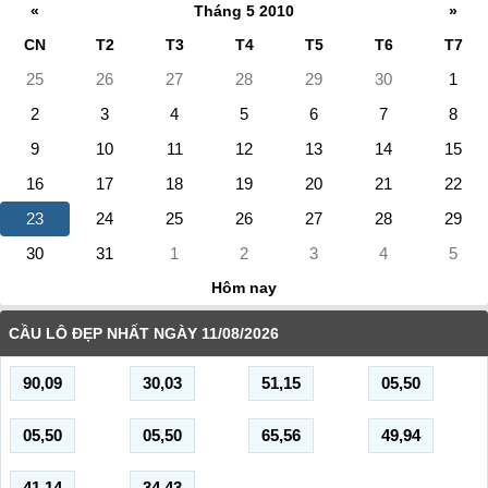
«
Tháng 5 2010
»
CN
T2
T3
T4
T5
T6
T7
25
26
27
28
29
30
1
2
3
4
5
6
7
8
9
10
11
12
13
14
15
16
17
18
19
20
21
22
23
24
25
26
27
28
29
30
31
1
2
3
4
5
Hôm nay
CẦU LÔ ĐẸP NHẤT NGÀY 11/08/2026
90,09
30,03
51,15
05,50
05,50
05,50
65,56
49,94
41,14
34,43