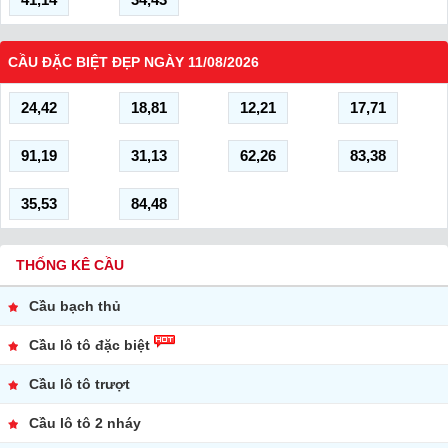
CẦU ĐẶC BIỆT ĐẸP NGÀY 11/08/2026
24,42
18,81
12,21
17,71
91,19
31,13
62,26
83,38
35,53
84,48
THỐNG KÊ CẦU
Cầu bạch thủ
Cầu lô tô đặc biệt
Cầu lô tô trượt
Cầu lô tô 2 nháy