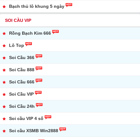
Bạch thủ lô khung 5 ngày
SOI CẦU VIP
Rồng Bạch Kim 666
Lô Top
Soi Cầu 366
Soi Cầu 888
Soi Cầu 666
Soi Cầu VIP
Soi Cầu 24h
Soi cầu VIP 4 số
Soi cầu XSMB Win2888