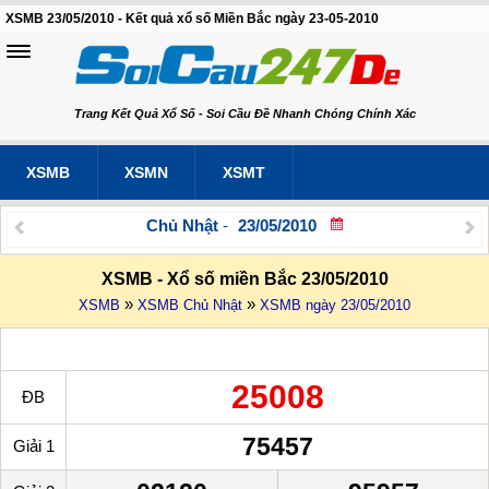
XSMB 23/05/2010 - Kết quả xổ số Miền Bắc ngày 23-05-2010
Trang Kết Quả Xổ Số - Soi Cầu Đề Nhanh Chóng Chính Xác
XSMB
XSMN
XSMT
Chủ Nhật
-
XSMB - Xổ số miền Bắc 23/05/2010
»
»
XSMB
XSMB Chủ Nhật
XSMB ngày 23/05/2010
25008
ĐB
75457
Giải 1