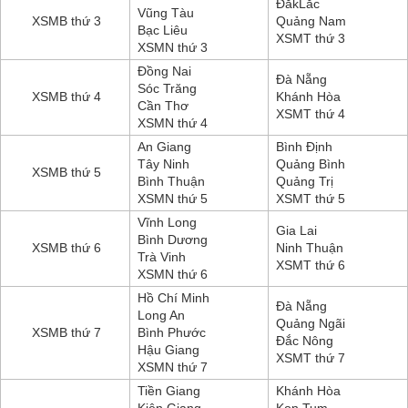
ĐăkLắc
Vũng Tàu
XSMB thứ 3
Quảng Nam
Bạc Liêu
XSMT thứ 3
XSMN thứ 3
Đồng Nai
Đà Nẵng
Sóc Trăng
XSMB thứ 4
Khánh Hòa
Cần Thơ
XSMT thứ 4
XSMN thứ 4
An Giang
Bình Định
Tây Ninh
Quảng Bình
XSMB thứ 5
Bình Thuận
Quảng Trị
XSMN thứ 5
XSMT thứ 5
Vĩnh Long
Gia Lai
Bình Dương
XSMB thứ 6
Ninh Thuận
Trà Vinh
XSMT thứ 6
XSMN thứ 6
Hồ Chí Minh
Đà Nẵng
Long An
Quảng Ngãi
XSMB thứ 7
Bình Phước
Đắc Nông
Hậu Giang
XSMT thứ 7
XSMN thứ 7
Tiền Giang
Khánh Hòa