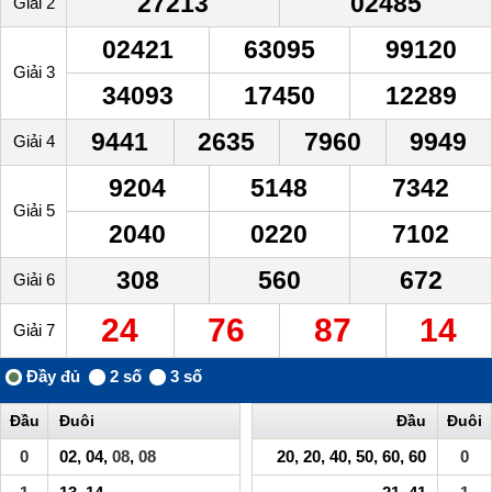
27213
02485
Giải 2
02421
63095
99120
Giải 3
34093
17450
12289
9441
2635
7960
9949
Giải 4
9204
5148
7342
Giải 5
2040
0220
7102
308
560
672
Giải 6
24
76
87
14
Giải 7
Đầu
Đuôi
Đầu
Đuôi
0
02, 04,
08
,
08
20, 20, 40, 50, 60, 60
0