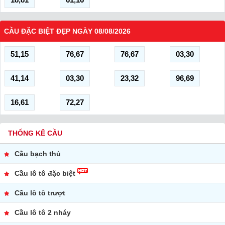
CẦU ĐẶC BIỆT ĐẸP NGÀY 08/08/2026
51,15
76,67
76,67
03,30
41,14
03,30
23,32
96,69
16,61
72,27
THỐNG KÊ CẦU
Cầu bạch thủ
Cầu lô tô đặc biệt
Cầu lô tô trượt
Cầu lô tô 2 nháy