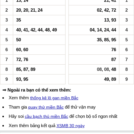
1
13, 14
21, 41
1
2
20, 20, 21, 24
02, 42, 72
2
3
35
13, 93
3
4
40, 41, 42, 44, 48, 49
04, 14, 24, 44
4
5
50
35, 85, 95
5
6
60, 60
76
6
7
72, 76
87
7
8
85, 87, 89
08
,
08
, 48
8
9
93, 95
49, 89
9
⇒ Ngoài ra bạn có thể xem thêm:
Xem thêm
thống kê lô gan miền Bắc
Tham gia
để thử vận may
quay thử miền Bắc
Hãy soi
để chọn bộ số ngon nhất
cầu bạch thủ miền Bắc
Xem thêm bảng kết quả
XSMB 30 ngày