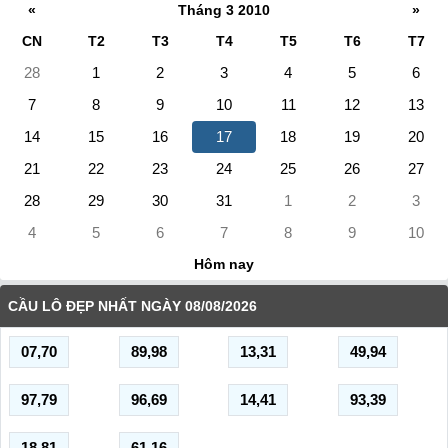
«
Tháng 3 2010
»
CN
T2
T3
T4
T5
T6
T7
28
1
2
3
4
5
6
7
8
9
10
11
12
13
14
15
16
17
18
19
20
21
22
23
24
25
26
27
28
29
30
31
1
2
3
4
5
6
7
8
9
10
Hôm nay
CẦU LÔ ĐẸP NHẤT NGÀY 08/08/2026
07,70
89,98
13,31
49,94
97,79
96,69
14,41
93,39
18,81
61,16