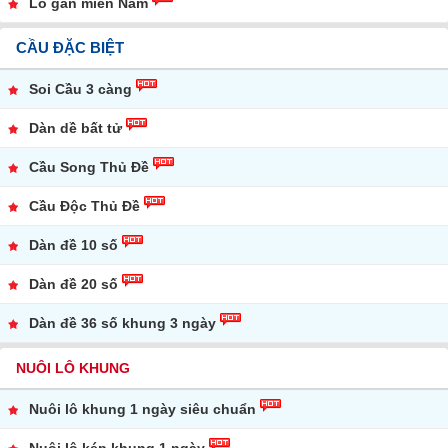
Lô gan miền Nam
CẦU ĐẶC BIỆT
Soi Cầu 3 càng
Dàn dề bất tử
Cầu Song Thủ Đề
Cầu Độc Thủ Đề
Dàn đề 10 số
Dàn đề 20 số
Dàn đề 36 số khung 3 ngày
NUÔI LÔ KHUNG
Nuôi lô khung 1 ngày siêu chuẩn