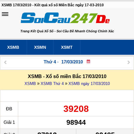
XSMB 17/03/2010 - Kết quả xổ số Miền Bắc ngày 17-03-2010
Trang Kết Quả Xổ Số - Soi Cầu Đề Nhanh Chóng Chính Xác
XSMB
XSMN
XSMT
Thứ 4
-
XSMB - Xổ số miền Bắc 17/03/2010
»
»
XSMB
XSMB Thứ 4
XSMB ngày 17/03/2010
39208
ĐB
98944
Giải 1