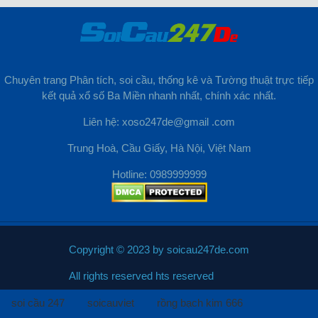
Chuyên trang Phân tích, soi cầu, thống kê và Tường thuật trực tiếp
kết quả xổ số Ba Miền nhanh nhất, chính xác nhất.
Liên hệ: xoso247de@gmail .com
Trung Hoà, Cầu Giấy, Hà Nội, Việt Nam
Hotline: 0989999999
Copyright © 2023 by soicau247de.com
All rights reserved hts reserved
soi cầu 247
soicauviet
rồng bạch kim 666