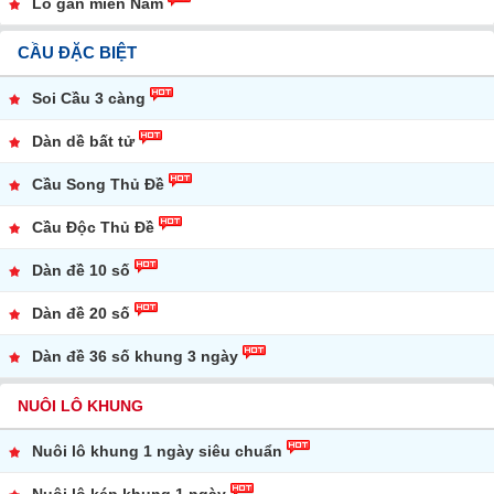
Lô gan miền Nam
CẦU ĐẶC BIỆT
Soi Cầu 3 càng
Dàn dề bất tử
Cầu Song Thủ Đề
Cầu Độc Thủ Đề
Dàn đề 10 số
Dàn đề 20 số
Dàn đề 36 số khung 3 ngày
NUÔI LÔ KHUNG
Nuôi lô khung 1 ngày siêu chuẩn