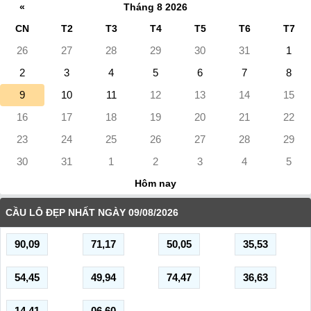
«
Tháng 8 2026
CN
T2
T3
T4
T5
T6
T7
26
27
28
29
30
31
1
2
3
4
5
6
7
8
9
10
11
12
13
14
15
16
17
18
19
20
21
22
23
24
25
26
27
28
29
30
31
1
2
3
4
5
Hôm nay
CẦU LÔ ĐẸP NHẤT NGÀY 09/08/2026
90,09
71,17
50,05
35,53
54,45
49,94
74,47
36,63
14,41
06,60