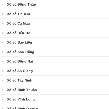
Xổ số Đồng Tháp
Xổ số TP.HCM
Xổ số Cà Mau
Xổ số Bến Tre
Xổ số Bạc Liêu
Xổ số Sóc Trăng
Xổ số Đồng Nai
Xổ số An Giang
Xổ số Tây Ninh
Xổ số Bình Thuận
Xổ số Vĩnh Long
Xổ số Bình Dương