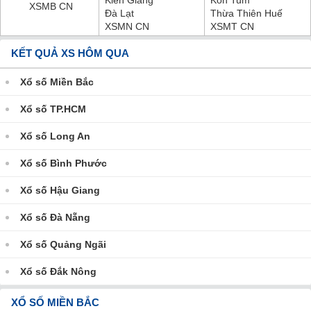
Kiên Giang
Kon Tum
XSMB CN
Đà Lạt
Thừa Thiên Huế
XSMN CN
XSMT CN
KẾT QUẢ XS HÔM QUA
Xổ số Miền Bắc
Xổ số TP.HCM
Xổ số Long An
Xổ số Bình Phước
Xổ số Hậu Giang
Xổ số Đà Nẵng
Xổ số Quảng Ngãi
Xổ số Đắk Nông
XỔ SỐ MIỀN BẮC