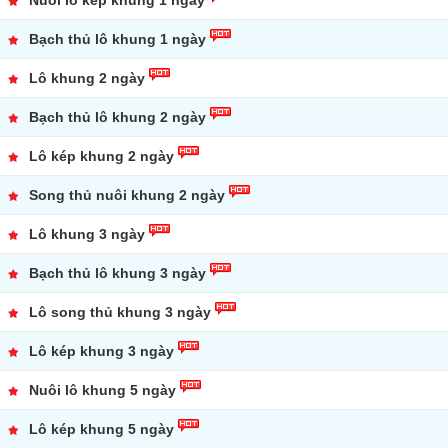
Nuôi lô kép khung 1 ngày
Bạch thủ lô khung 1 ngày
Lô khung 2 ngày
Bạch thủ lô khung 2 ngày
Lô kép khung 2 ngày
Song thủ nuôi khung 2 ngày
Lô khung 3 ngày
Bạch thủ lô khung 3 ngày
Lô song thủ khung 3 ngày
Lô kép khung 3 ngày
Nuôi lô khung 5 ngày
Lô kép khung 5 ngày