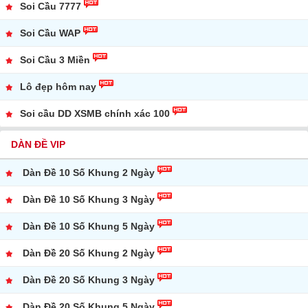
Soi Cầu 7777
Soi Cầu WAP
Soi Cầu 3 Miền
Lô đẹp hôm nay
Soi cầu DD XSMB chính xác 100
DÀN ĐỀ VIP
Dàn Đề 10 Số Khung 2 Ngày
Dàn Đề 10 Số Khung 3 Ngày
Dàn Đề 10 Số Khung 5 Ngày
Dàn Đề 20 Số Khung 2 Ngày
Dàn Đề 20 Số Khung 3 Ngày
Dàn Đề 20 Số Khung 5 Ngày