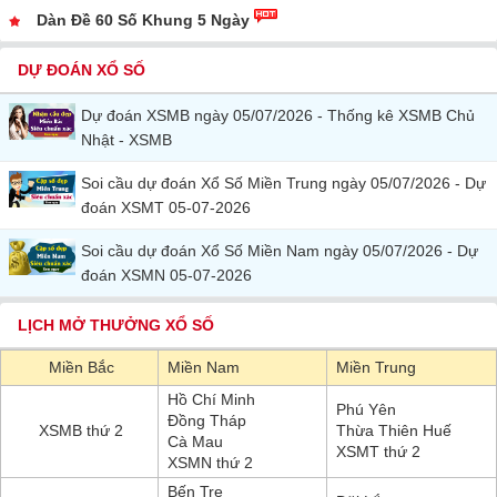
Dàn Đề 60 Số Khung 5 Ngày
DỰ ĐOÁN XỔ SỐ
Dự đoán XSMB ngày 05/07/2026 - Thống kê XSMB Chủ
Nhật - XSMB
Soi cầu dự đoán Xổ Số Miền Trung ngày 05/07/2026 - Dự
đoán XSMT 05-07-2026
Soi cầu dự đoán Xổ Số Miền Nam ngày 05/07/2026 - Dự
đoán XSMN 05-07-2026
LỊCH MỞ THƯỞNG XỔ SỐ
Miền Bắc
Miền Nam
Miền Trung
Hồ Chí Minh
Phú Yên
Đồng Tháp
XSMB thứ 2
Thừa Thiên Huế
Cà Mau
XSMT thứ 2
XSMN thứ 2
Bến Tre