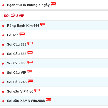
Bạch thủ lô khung 5 ngày
SOI CẦU VIP
Rồng Bạch Kim 666
Lô Top
Soi Cầu 366
Soi Cầu 888
Soi Cầu 666
Soi Cầu VIP
Soi Cầu 24h
Soi cầu VIP 4 số
Soi cầu XSMB Win2888