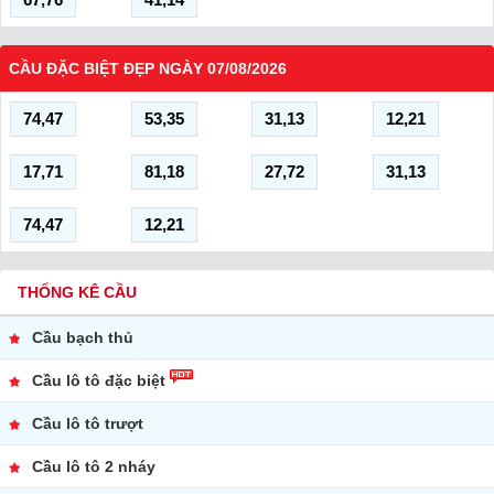
CẦU ĐẶC BIỆT ĐẸP NGÀY 07/08/2026
74,47
53,35
31,13
12,21
17,71
81,18
27,72
31,13
74,47
12,21
THỐNG KÊ CẦU
Cầu bạch thủ
Cầu lô tô đặc biệt
Cầu lô tô trượt
Cầu lô tô 2 nháy