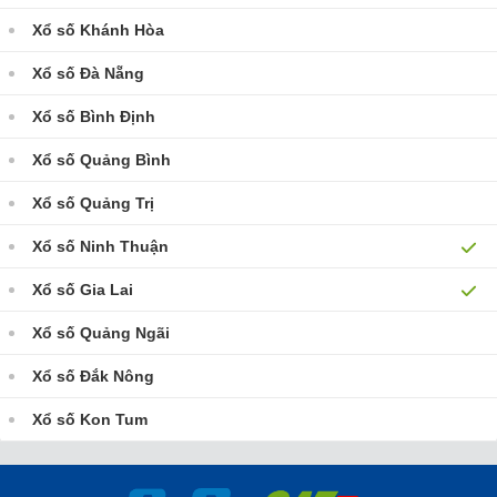
Xổ số Khánh Hòa
Xổ số Đà Nẵng
Xổ số Bình Định
Xổ số Quảng Bình
Xổ số Quảng Trị
Xổ số Ninh Thuận
Xổ số Gia Lai
Xổ số Quảng Ngãi
Xổ số Đắk Nông
Xổ số Kon Tum