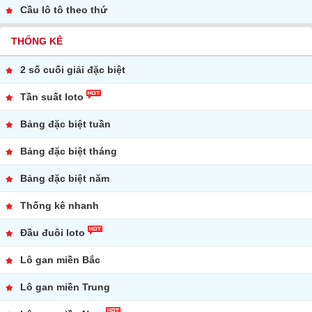
Cầu lô tô theo thứ
THỐNG KÊ
2 số cuối giải đặc biệt
Tần suất loto
Bảng đặc biệt tuần
Bảng đặc biệt tháng
Bảng đặc biệt năm
Thống kê nhanh
Đầu đuôi loto
Lô gan miền Bắc
Lô gan miền Trung