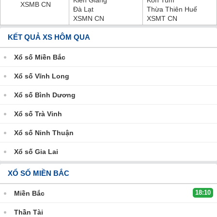
Kiên Giang
Kon Tum
XSMB CN
Đà Lạt
Thừa Thiên Huế
XSMN CN
XSMT CN
KẾT QUẢ XS HÔM QUA
Xổ số Miền Bắc
Xổ số Vĩnh Long
Xổ số Bình Dương
Xổ số Trà Vinh
Xổ số Ninh Thuận
Xổ số Gia Lai
XỔ SỐ MIỀN BẮC
18:10
Miền Bắc
Thần Tài