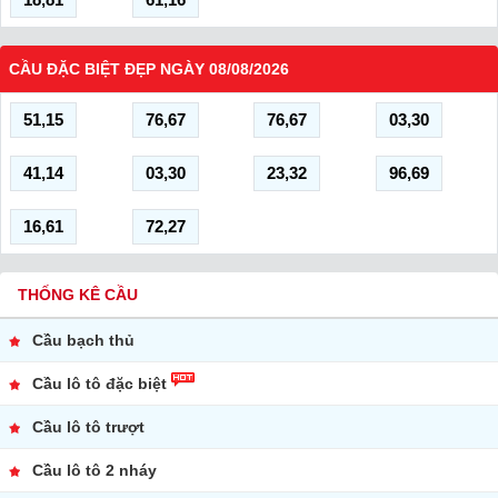
CẦU ĐẶC BIỆT ĐẸP NGÀY 08/08/2026
51,15
76,67
76,67
03,30
41,14
03,30
23,32
96,69
16,61
72,27
THỐNG KÊ CẦU
Cầu bạch thủ
Cầu lô tô đặc biệt
Cầu lô tô trượt
Cầu lô tô 2 nháy