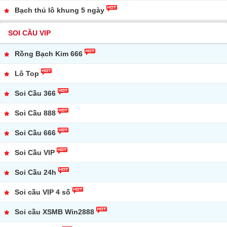
Bạch thủ lô khung 5 ngày
SOI CẦU VIP
Rồng Bạch Kim 666
Lô Top
Soi Cầu 366
Soi Cầu 888
Soi Cầu 666
Soi Cầu VIP
Soi Cầu 24h
Soi cầu VIP 4 số
Soi cầu XSMB Win2888