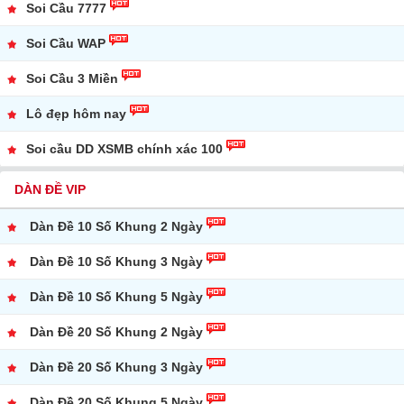
Soi Cầu 7777
Soi Cầu WAP
Soi Cầu 3 Miền
Lô đẹp hôm nay
Soi cầu DD XSMB chính xác 100
DÀN ĐỀ VIP
Dàn Đề 10 Số Khung 2 Ngày
Dàn Đề 10 Số Khung 3 Ngày
Dàn Đề 10 Số Khung 5 Ngày
Dàn Đề 20 Số Khung 2 Ngày
Dàn Đề 20 Số Khung 3 Ngày
Dàn Đề 20 Số Khung 5 Ngày