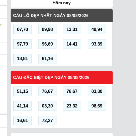
Hôm nay
CẦU LÔ ĐẸP NHẤT NGÀY 08/08/2026
07,70
89,98
13,31
49,94
97,79
96,69
14,41
93,39
18,81
61,16
CẦU ĐẶC BIỆT ĐẸP NGÀY 08/08/2026
51,15
76,67
76,67
03,30
41,14
03,30
23,32
96,69
16,61
72,27