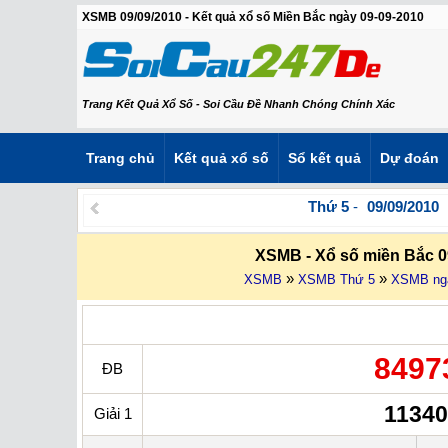
XSMB 09/09/2010 - Kết quả xổ số Miền Bắc ngày 09-09-2010
Trang Kết Quả Xổ Số - Soi Cầu Đề Nhanh Chóng Chính Xác
Trang chủ
Kết quả xổ số
Sổ kết quả
Dự đoán
Thứ 5
-
XSMB - Xổ số miền Bắc 0
»
»
XSMB
XSMB Thứ 5
XSMB ngà
8497
ĐB
11340
Giải 1