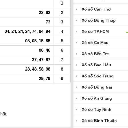
1
Xổ số Cần Thơ
22, 82
2
Xổ số Đồng Tháp
73
3
04, 24, 24, 24, 74, 84, 94
4
Xổ số TP.HCM
05, 05, 15, 85
5
Xổ số Cà Mau
06, 46
6
Xổ số Bến Tre
37, 47, 87
7
Xổ số Bạc Liêu
28, 48, 58, 98
8
Xổ số Sóc Trăng
29, 79
9
Xổ số Đồng Nai
Xổ số An Giang
Xổ số Tây Ninh
hất
Xổ số Bình Thuận