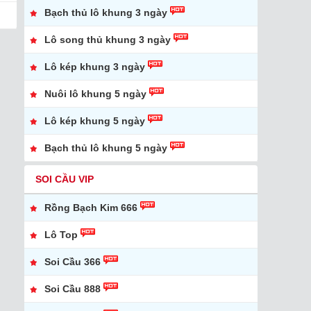
Bạch thủ lô khung 3 ngày
Lô song thủ khung 3 ngày
Lô kép khung 3 ngày
Nuôi lô khung 5 ngày
Lô kép khung 5 ngày
Bạch thủ lô khung 5 ngày
SOI CẦU VIP
Rồng Bạch Kim 666
Lô Top
Soi Cầu 366
Soi Cầu 888