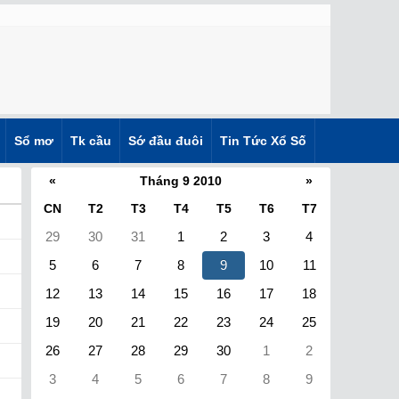
Sổ mơ
Tk cầu
Sớ đầu đuôi
Tin Tức Xổ Số
«
Tháng 9 2010
»
CN
T2
T3
T4
T5
T6
T7
29
30
31
1
2
3
4
5
6
7
8
9
10
11
12
13
14
15
16
17
18
19
20
21
22
23
24
25
26
27
28
29
30
1
2
3
4
5
6
7
8
9