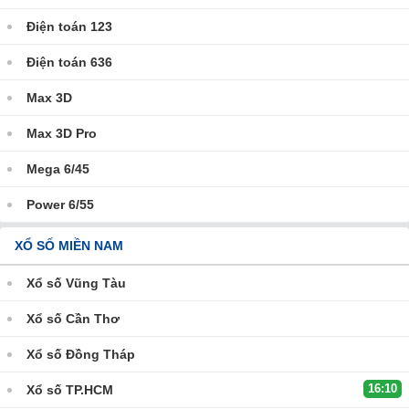
Điện toán 123
Điện toán 636
Max 3D
Max 3D Pro
Mega 6/45
Power 6/55
XỔ SỐ MIỀN NAM
Xổ số Vũng Tàu
Xổ số Cần Thơ
Xổ số Đồng Tháp
16:10
Xổ số TP.HCM