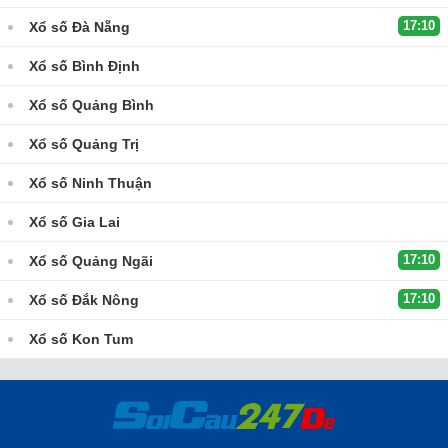
17:10
Xổ số Đà Nẵng
Xổ số Bình Định
Xổ số Quảng Bình
Xổ số Quảng Trị
Xổ số Ninh Thuận
Xổ số Gia Lai
17:10
Xổ số Quảng Ngãi
17:10
Xổ số Đắk Nông
Xổ số Kon Tum