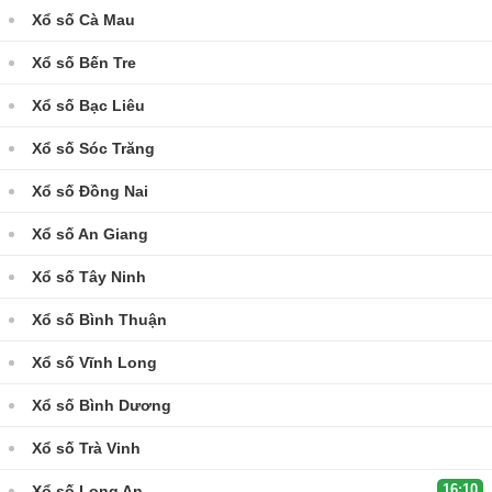
Xổ số Cà Mau
Xổ số Bến Tre
Xổ số Bạc Liêu
Xổ số Sóc Trăng
Xổ số Đồng Nai
Xổ số An Giang
Xổ số Tây Ninh
Xổ số Bình Thuận
Xổ số Vĩnh Long
Xổ số Bình Dương
Xổ số Trà Vinh
16:10
Xổ số Long An