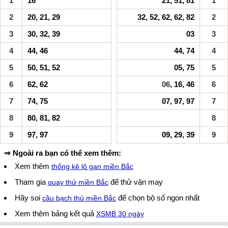
1
16
21, 51, 81
1
2
20, 21, 29
32, 52, 62, 62, 82
2
3
30, 32, 39
03
3
4
44, 46
44, 74
4
5
50, 51, 52
05, 75
5
6
62, 62
06
, 16, 46
6
7
74, 75
07, 97, 97
7
8
80, 81, 82
8
9
97, 97
09, 29, 39
9
⇒ Ngoài ra bạn có thể xem thêm:
Xem thêm
thống kê lô gan miền Bắc
Tham gia
để thử vận may
quay thử miền Bắc
Hãy soi
để chọn bộ số ngon nhất
cầu bạch thủ miền Bắc
Xem thêm bảng kết quả
XSMB 30 ngày