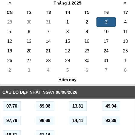
«
Tháng 1 2025
»
CN
T2
T3
T4
T5
T6
T7
29
30
31
1
2
3
4
5
6
7
8
9
10
11
12
13
14
15
16
17
18
19
20
21
22
23
24
25
26
27
28
29
30
31
1
2
3
4
5
6
7
8
Hôm nay
CẦU LÔ ĐẸP NHẤT NGÀY 08/08/2026
07,70
89,98
13,31
49,94
97,79
96,69
14,41
93,39
18,81
61,16