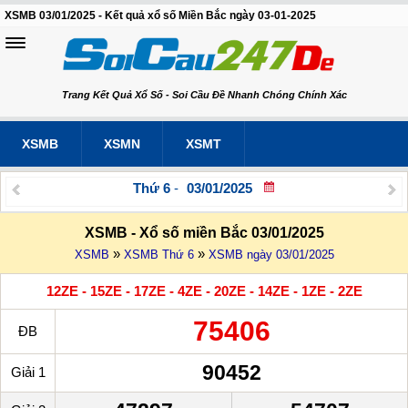
XSMB 03/01/2025 - Kết quả xổ số Miền Bắc ngày 03-01-2025
Trang Kết Quả Xổ Số - Soi Cầu Đề Nhanh Chóng Chính Xác
XSMB
XSMN
XSMT
Thứ 6
-
XSMB - Xổ số miền Bắc 03/01/2025
»
»
XSMB
XSMB Thứ 6
XSMB ngày 03/01/2025
12ZE - 15ZE - 17ZE - 4ZE - 20ZE - 14ZE - 1ZE - 2ZE
75406
ĐB
90452
Giải 1