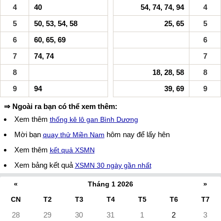
4
40
54, 74, 74, 94
4
5
50, 53, 54, 58
25, 65
5
6
60, 65, 69
6
7
74, 74
7
8
18, 28, 58
8
9
94
39, 69
9
⇒ Ngoài ra bạn có thể xem thêm:
Xem thêm
thống kê lô gan Bình Dương
Mời bạn
hôm nay để lấy hên
quay thử Miền Nam
Xem thêm
kết quả XSMN
Xem bảng kết quả
XSMN 30 ngày gần nhất
«
Tháng 1 2026
»
CN
T2
T3
T4
T5
T6
T7
28
29
30
31
1
2
3