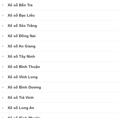
Xổ số Bến Tre
Xổ số Bạc Liêu
Xổ số Sóc Trăng
Xổ số Đồng Nai
Xổ số An Giang
Xổ số Tây Ninh
Xổ số Bình Thuận
Xổ số Vĩnh Long
Xổ số Bình Dương
Xổ số Trà Vinh
Xổ số Long An