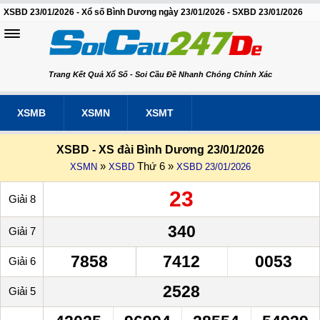
XSBD 23/01/2026 - Xổ số Bình Dương ngày 23/01/2026 - SXBD 23/01/2026
Trang Kết Quả Xổ Số - Soi Cầu Đề Nhanh Chóng Chính Xác
XSMB
XSMN
XSMT
XSBD - XS đài Bình Dương 23/01/2026
»
Thứ 6 »
XSMN
XSBD
XSBD 23/01/2026
23
Giải 8
340
Giải 7
7858
7412
0053
Giải 6
2528
Giải 5