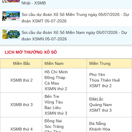
Nhật - XSMB
Soi cầu dự đoán Xổ Số Miền Trung ngày 05/07/2026 - Dự
đoán XSMT 05-07-2026
Soi cầu dự đoán Xổ Số Miền Nam ngày 05/07/2026 - Dự
đoán XSMN 05-07-2026
LỊCH MỞ THƯỞNG XỔ SỐ
Miền Bắc
Miền Nam
Miền Trung
Hồ Chí Minh
Phú Yên
Đồng Tháp
XSMB thứ 2
Thừa Thiên Huế
Cà Mau
XSMT thứ 2
XSMN thứ 2
Bến Tre
ĐăkLắc
Vũng Tàu
XSMB thứ 3
Quảng Nam
Bạc Liêu
XSMT thứ 3
XSMN thứ 3
Đồng Nai
Đà Nẵng
Sóc Trăng
XSMB thứ 4
Khánh Hòa