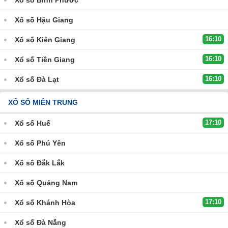
Xổ số Bình Phước
Xổ số Hậu Giang
16:10
Xổ số Kiên Giang
16:10
Xổ số Tiền Giang
16:10
Xổ số Đà Lạt
XỔ SỐ MIỀN TRUNG
17:10
Xổ số Huế
Xổ số Phú Yên
Xổ số Đắk Lắk
Xổ số Quảng Nam
17:10
Xổ số Khánh Hòa
Xổ số Đà Nẵng