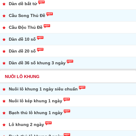
Dàn dề bất tử
Cầu Song Thủ Đề
Cầu Độc Thủ Đề
Dàn đề 10 số
Dàn đề 20 số
Dàn đề 36 số khung 3 ngày
NUÔI LÔ KHUNG
Nuôi lô khung 1 ngày siêu chuẩn
Nuôi lô kép khung 1 ngày
Bạch thủ lô khung 1 ngày
Lô khung 2 ngày