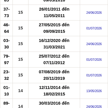
85
09/03/2016
37-
26/01/2011
đến
15
24/06/2026
73
11/05/2011
46-
27/05/2015
đến
15
01/07/2026
64
09/09/2015
03-
16/12/2020
đến
15
24/06/2026
30
31/03/2021
79-
25/07/2012
đến
15
01/07/2026
97
07/11/2012
23-
07/08/2019
đến
15
01/07/2026
32
20/11/2019
01-
12/11/2014
đến
14
13/05/2026
10
18/02/2015
89-
30/03/2016
đến
14
24/06/2026