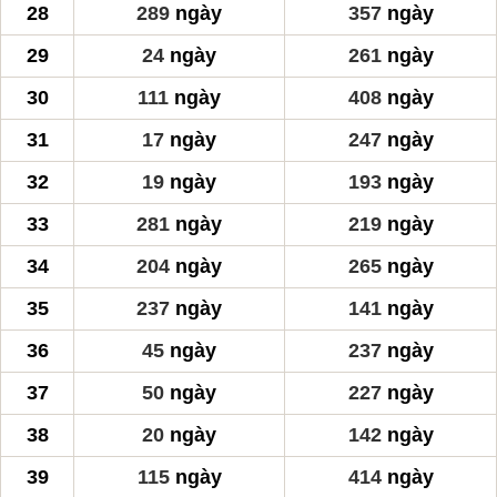
28
289
ngày
357
ngày
29
24
ngày
261
ngày
30
111
ngày
408
ngày
31
17
ngày
247
ngày
32
19
ngày
193
ngày
33
281
ngày
219
ngày
34
204
ngày
265
ngày
35
237
ngày
141
ngày
36
45
ngày
237
ngày
37
50
ngày
227
ngày
38
20
ngày
142
ngày
39
115
ngày
414
ngày