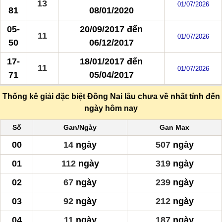
13
01/07/2026
81
08/01/2020
05-
20/09/2017
đến
11
01/07/2026
50
06/12/2017
17-
18/01/2017
đến
11
01/07/2026
71
05/04/2017
Thống kê giải đặc biệt Đồng Nai lâu chưa về nhất tính đến
ngày hôm nay
Số
Gan/Ngày
Gan Max
00
14
ngày
507
ngày
01
112
ngày
319
ngày
02
67
ngày
239
ngày
03
92
ngày
212
ngày
04
11
ngày
187
ngày