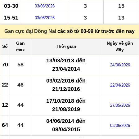
03-30
3
15
03/06/2026
15-51
3
13
03/06/2026
Gan cực đại Đồng Nai
các số từ 00-99 từ trước đến nay
Gan
Ngày về gần
Số
Thời gian
max
đây
13/03/2013
đến
70
58
24/06/2026
23/04/2014
03/02/2016
đến
22
46
22/04/2026
21/12/2016
17/10/2018
đến
12
44
27/05/2026
21/08/2019
04/06/2014
đến
64
44
03/06/2026
08/04/2015