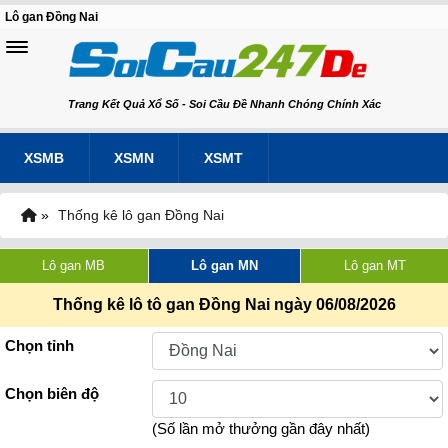
Lô gan Đồng Nai
Trang Kết Quả Xổ Số - Soi Cầu Đề Nhanh Chóng Chính Xác
XSMB
XSMN
XSMT
»
Thống kê lô gan Đồng Nai
Lô gan MB
Lô gan MN
Lô gan MT
Thống kê lô tô gan Đồng Nai ngày 06/08/2026
Chọn tỉnh
Chọn biên độ
(Số lần mở thưởng gần đây nhất)