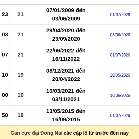
07/01/2009
đến
23
21
01/07/2026
03/06/2009
29/04/2020
đến
03
21
03/06/2026
23/09/2020
22/06/2022
đến
07
21
01/07/2026
16/11/2022
08/12/2021
đến
10
19
20/05/2026
20/04/2022
10/03/2021
đến
00
19
10/06/2026
03/11/2021
13/05/2015
đến
50
18
01/07/2026
16/09/2015
Gan cực đại Đồng Nai
các cặp lô từ trước đến nay