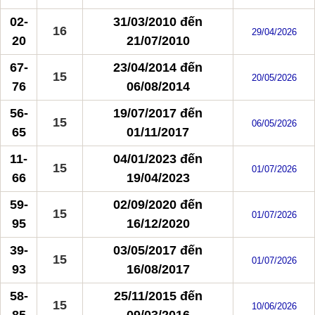
02-
31/03/2010
đến
16
29/04/2026
20
21/07/2010
67-
23/04/2014
đến
15
20/05/2026
76
06/08/2014
56-
19/07/2017
đến
15
06/05/2026
65
01/11/2017
11-
04/01/2023
đến
15
01/07/2026
66
19/04/2023
59-
02/09/2020
đến
15
01/07/2026
95
16/12/2020
39-
03/05/2017
đến
15
01/07/2026
93
16/08/2017
58-
25/11/2015
đến
15
10/06/2026