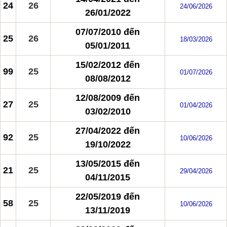
24
26
24/06/2026
26/01/2022
07/07/2010
đến
25
26
18/03/2026
05/01/2011
15/02/2012
đến
99
25
01/07/2026
08/08/2012
12/08/2009
đến
27
25
01/04/2026
03/02/2010
27/04/2022
đến
92
25
10/06/2026
19/10/2022
13/05/2015
đến
21
25
29/04/2026
04/11/2015
22/05/2019
đến
58
25
10/06/2026
13/11/2019