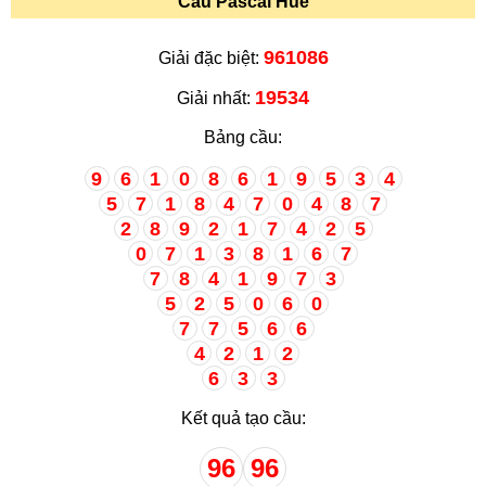
Cầu Pascal Huế
961086
Giải đặc biệt:
19534
Giải nhất:
Bảng cầu:
9
6
1
0
8
6
1
9
5
3
4
5
7
1
8
4
7
0
4
8
7
2
8
9
2
1
7
4
2
5
0
7
1
3
8
1
6
7
7
8
4
1
9
7
3
5
2
5
0
6
0
7
7
5
6
6
4
2
1
2
6
3
3
Kết quả tạo cầu:
96
96