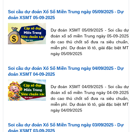
Soi cầu dự đoán Xổ Số Miền Trung ngày 05/09/2025 - Dự
đoán XSMT 05-09-2025
Dự đoán XSMT 05/09/2025 - Soi cầu dự
đoán xổ số miền Trung ngày 05-09-2025
do cao thủ chốt số đưa ra siêu chuẩn,
miễn phí. Dự đoán lô tô, giải đặc biệt MT
ngày 05/09/2025
Soi cầu dự đoán Xổ Số Miền Trung ngày 04/09/2025 - Dự
đoán XSMT 04-09-2025
Dự đoán XSMT 04/09/2025 - Soi cầu dự
đoán xổ số miền Trung ngày 04-09-2025
do cao thủ chốt số đưa ra siêu chuẩn,
miễn phí. Dự đoán lô tô, giải đặc biệt MT
ngày 04/09/2025
Soi cầu dự đoán Xổ Số Miền Trung ngày 03/09/2025 - Dự
đoán XSMT 03-09-2025