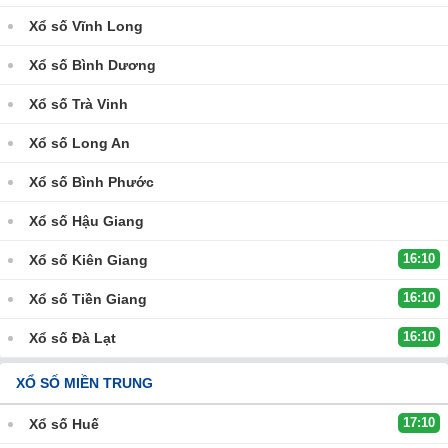
Xổ số Vĩnh Long
Xổ số Bình Dương
Xổ số Trà Vinh
Xổ số Long An
Xổ số Bình Phước
Xổ số Hậu Giang
16:10
Xổ số Kiên Giang
16:10
Xổ số Tiền Giang
16:10
Xổ số Đà Lạt
XỔ SỐ MIỀN TRUNG
17:10
Xổ số Huế