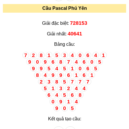
Cầu Pascal Phú Yên
728153
Giải đặc biệt:
40641
Giải nhất:
Bảng cầu:
7
2
8
1
5
3
4
0
6
4
1
9
0
9
6
8
7
4
6
0
5
9
9
5
4
5
1
0
6
5
8
4
9
9
6
1
6
1
2
3
8
5
7
7
7
5
1
3
2
4
4
6
4
5
6
8
0
9
1
4
9
0
5
Kết quả tạo cầu: