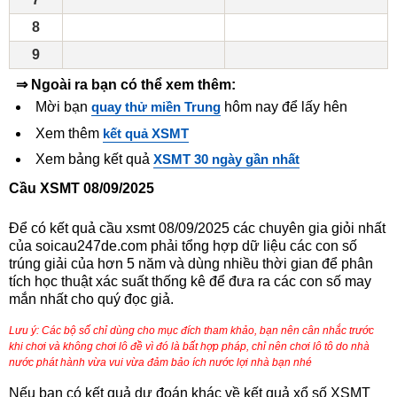
8
9
⇒ Ngoài ra bạn có thể xem thêm:
Mời bạn
quay thử miền Trung
hôm nay để lấy hên
Xem thêm
kết quả XSMT
Xem bảng kết quả
XSMT 30 ngày gần nhất
Cầu XSMT 08/09/2025
Để có kết quả cầu xsmt 08/09/2025 các chuyên gia giỏi nhất
của soicau247de.com phải tổng hợp dữ liệu các con số
trúng giải của hơn 5 năm và dùng nhiều thời gian để phân
tích học thuật xác suất thống kê để đưa ra các con số may
mắn nhất cho quý đọc giả.
Lưu ý: Các bộ số chỉ dùng cho mục đích tham khảo, bạn nên cân nhắc trước
khi chơi và không chơi lô đề vì đó là bất hợp pháp, chỉ nên chơi lô tô do nhà
nước phát hành vừa vui vừa đảm bảo ích nước lợi nhà bạn nhé
Nếu bạn có kết quả dự đoán khác về kết quả xổ số XSMT