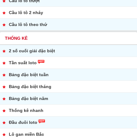
Cầu lô tô trượt
Cầu lô tô 2 nháy
Cầu lô tô theo thứ
THỐNG KÊ
2 số cuối giải đặc biệt
Tần suất loto
Bảng đặc biệt tuần
Bảng đặc biệt tháng
Bảng đặc biệt năm
Thống kê nhanh
Đầu đuôi loto
Lô gan miền Bắc