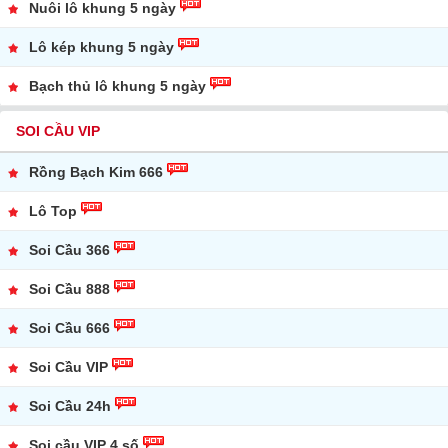
Nuôi lô khung 5 ngày
Lô kép khung 5 ngày
Bạch thủ lô khung 5 ngày
SOI CẦU VIP
Rồng Bạch Kim 666
Lô Top
Soi Cầu 366
Soi Cầu 888
Soi Cầu 666
Soi Cầu VIP
Soi Cầu 24h
Soi cầu VIP 4 số