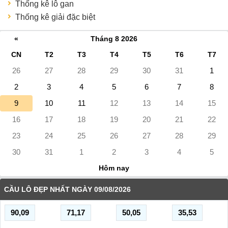
Thống kê lô gan
Thống kê giải đặc biệt
«
Tháng 8 2026
CN
T2
T3
T4
T5
T6
T7
26
27
28
29
30
31
1
2
3
4
5
6
7
8
9
10
11
12
13
14
15
16
17
18
19
20
21
22
23
24
25
26
27
28
29
30
31
1
2
3
4
5
Hôm nay
CẦU LÔ ĐẸP NHẤT NGÀY 09/08/2026
90,09
71,17
50,05
35,53