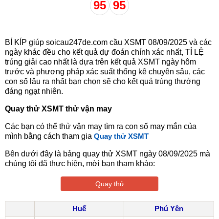
95
95
BÍ KÍP giúp soicau247de.com cầu XSMT 08/09/2025 và các
ngày khác đều cho kết quả dự đoán chính xác nhất, TỈ LỆ
trúng giải cao nhất là dựa trên kết quả XSMT ngày hôm
trước và phương pháp xác suất thống kê chuyên sâu, các
con số lâu ra nhất bạn chọn sẽ cho kết quả trúng thưởng
đáng ngạt nhiên.
Quay thử XSMT thử vận may
Các bạn có thể thử vận may tìm ra con số may mắn của
mình bằng cách tham gia
Quay thử XSMT
Bên dưới đây là bảng quay thử XSMT ngày 08/09/2025 mà
chúng tôi đã thực hiện, mời bạn tham khảo:
Quay thử
Huế
Phú Yên