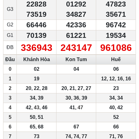
22828
01292
47823
G3
73519
34827
35671
66446
42336
96742
G2
70139
61221
19534
G1
336943
243147
961086
ĐB
Đầu
Khánh Hòa
Kon Tum
Huế
0
02
04
06
1
19
12, 12, 16, 16
2
20, 22, 28
20, 21, 27, 27
23
3
34, 39
30, 36, 39
34, 34
4
42,
43
, 46
41,
47
40, 42
5
50, 51
52
6
65, 68
67
66
7
73
74, 74, 77
71, 76