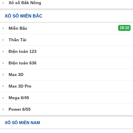
Xổ số Đắk Nông
XỔ SỐ MIỀN BẮC
18:10
Miền Bắc
Thần Tài
Điện toán 123
Điện toán 636
Max 3D
Max 3D Pro
Mega 6/45
Power 6/55
XỔ SỐ MIỀN NAM