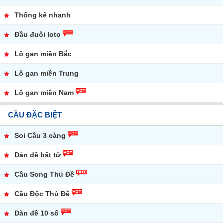
Thống kê nhanh
Đầu đuôi loto
Lô gan miền Bắc
Lô gan miền Trung
Lô gan miền Nam
CẦU ĐẶC BIỆT
Soi Cầu 3 càng
Dàn dề bất tử
Cầu Song Thủ Đề
Cầu Độc Thủ Đề
Dàn đề 10 số