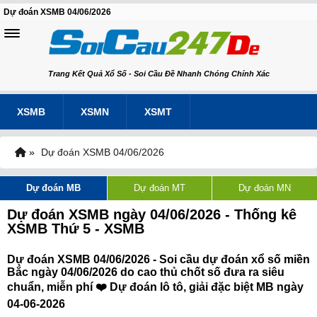
Dự đoán XSMB 04/06/2026
Trang Kết Quả Xổ Số - Soi Cầu Đề Nhanh Chóng Chính Xác
XSMB
XSMN
XSMT
»
Dự đoán XSMB 04/06/2026
Dự đoán MB
Dự đoán MT
Dự đoán MN
Dự đoán XSMB ngày 04/06/2026 - Thống kê
XSMB Thứ 5 - XSMB
Dự đoán XSMB 04/06/2026 - Soi cầu dự đoán xổ số miền
Bắc ngày 04/06/2026 do cao thủ chốt số đưa ra siêu
chuẩn, miễn phí ❤️ Dự đoán lô tô, giải đặc biệt MB ngày
04-06-2026