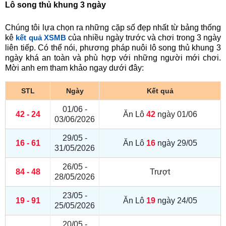
Lô song thủ khung 3 ngày
Chúng tôi lựa chọn ra những cặp số đẹp nhất từ bảng thống
kê
kết quả XSMB
của nhiều ngày trước và chơi trong 3 ngày
liên tiếp. Có thể nói, phương pháp nuôi lô song thủ khung 3
ngày khá an toàn và phù hợp với những người mới chơi.
Mời anh em tham khảo ngay dưới đây:
STL
Ngày
Kết quả
01/06 -
42 - 24
Ăn Lô
42
ngày 01/06
03/06/2026
29/05 -
16 - 61
Ăn Lô
16
ngày 29/05
31/05/2026
26/05 -
84 - 48
Trượt
28/05/2026
23/05 -
19 - 91
Ăn Lô
19
ngày 24/05
25/05/2026
20/05 -