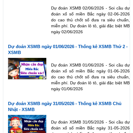
Dự đoán XSMB 02/06/2026 - Soi cầu dự
đoán xổ số miền Bắc ngày 02-06-2026
do cao thủ chốt số đưa ra siêu chuẩn,
miễn phí. Dự đoán lô tô, giải đặc biệt MB
ngày 02/06/2026
Dự đoán XSMB ngày 01/06/2026 - Thống kê XSMB Thứ 2 -
XSMB
Dự đoán XSMB 01/06/2026 - Soi cầu dự
đoán xổ số miền Bắc ngày 01-06-2026
do cao thủ chốt số đưa ra siêu chuẩn,
miễn phí. Dự đoán lô tô, giải đặc biệt MB
ngày 01/06/2026
Dự đoán XSMB ngày 31/05/2026 - Thống kê XSMB Chủ
Nhật - XSMB
Dự đoán XSMB 31/05/2026 - Soi cầu dự
đoán xổ số miền Bắc ngày 31-05-2026