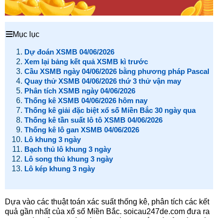
Mục lục
Dự đoán XSMB 04/06/2026
Xem lại bảng kết quả XSMB kì trước
Cầu XSMB ngày 04/06/2026 bằng phương pháp Pascal
Quay thử XSMB 04/06/2026 thứ 3 thử vận may
Phân tích XSMB ngày 04/06/2026
Thống kê XSMB 04/06/2026 hôm nay
Thống kê giải đặc biệt xổ số Miền Bắc 30 ngày qua
Thống kê tần suất lô tô XSMB 04/06/2026
Thống kê lô gan XSMB 04/06/2026
Lô khung 3 ngày
Bạch thủ lô khung 3 ngày
Lô song thủ khung 3 ngày
Lô kép khung 3 ngày
Dựa vào các thuật toán xác suất thống kê, phân tích các kết
quả gần nhất của xổ số Miền Bắc. soicau247de.com đưa ra