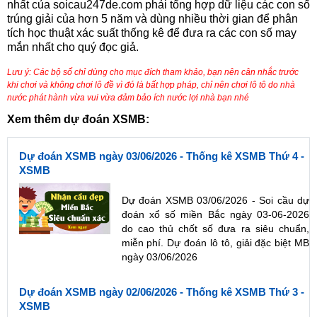
nhất của soicau247de.com phải tổng hợp dữ liệu các con số
trúng giải của hơn 5 năm và dùng nhiều thời gian để phân
tích học thuật xác suất thống kê để đưa ra các con số may
mắn nhất cho quý đọc giả.
Lưu ý: Các bộ số chỉ dùng cho mục đích tham khảo, bạn nên cân nhắc trước
khi chơi và không chơi lô đề vì đó là bất hợp pháp, chỉ nên chơi lô tô do nhà
nước phát hành vừa vui vừa đảm bảo ích nước lợi nhà bạn nhé
Xem thêm dự đoán XSMB:
Dự đoán XSMB ngày 03/06/2026 - Thống kê XSMB Thứ 4 -
XSMB
Dự đoán XSMB 03/06/2026 - Soi cầu dự
đoán xổ số miền Bắc ngày 03-06-2026
do cao thủ chốt số đưa ra siêu chuẩn,
miễn phí. Dự đoán lô tô, giải đặc biệt MB
ngày 03/06/2026
Dự đoán XSMB ngày 02/06/2026 - Thống kê XSMB Thứ 3 -
XSMB