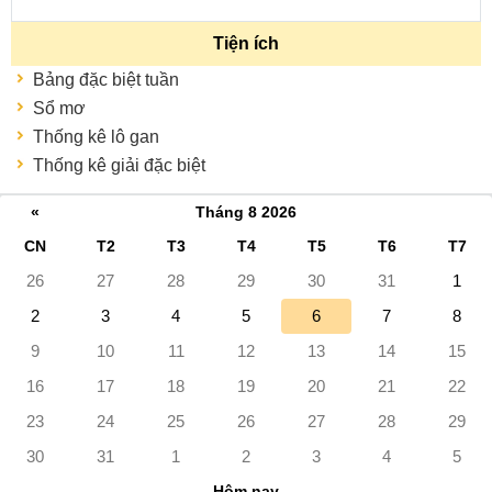
Tiện ích
Bảng đặc biệt tuần
Sổ mơ
Thống kê lô gan
Thống kê giải đặc biệt
«
Tháng 8 2026
CN
T2
T3
T4
T5
T6
T7
26
27
28
29
30
31
1
2
3
4
5
6
7
8
9
10
11
12
13
14
15
16
17
18
19
20
21
22
23
24
25
26
27
28
29
30
31
1
2
3
4
5
Hôm nay